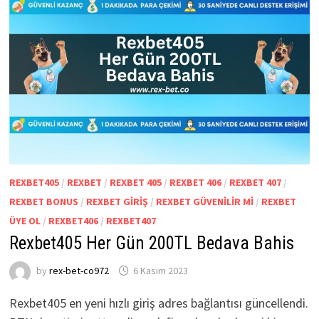
REXBET405
/
REXBET
/
REXBET 405
/
REXBET 406
/
REXBET 407
/
REXBET BONUS
/
REXBET GIRIŞ
/
REXBET GÜVENILIR MI
/
REXBET
ÜYE OL
/
REXBET406
/
REXBET407
Rexbet405 Her Gün 200TL Bedava Bahis
by
rex-bet-co972
6 Kasım 2023
Rexbet405 en yeni hızlı giriş adres bağlantısı güncellendi.