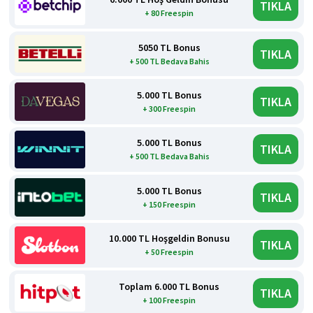
TIKLA
+ 80 Freespin
5050 TL Bonus
TIKLA
+ 500 TL Bedava Bahis
5.000 TL Bonus
TIKLA
+ 300 Freespin
5.000 TL Bonus
TIKLA
+ 500 TL Bedava Bahis
5.000 TL Bonus
TIKLA
+ 150 Freespin
10.000 TL Hoşgeldin Bonusu
TIKLA
+ 50 Freespin
Toplam 6.000 TL Bonus
TIKLA
+ 100 Freespin