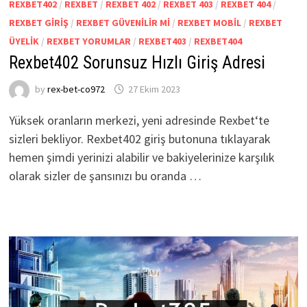
REXBET402
/
REXBET
/
REXBET 402
/
REXBET 403
/
REXBET 404
/
REXBET GIRIŞ
/
REXBET GÜVENILIR MI
/
REXBET MOBIL
/
REXBET
ÜYELIK
/
REXBET YORUMLAR
/
REXBET403
/
REXBET404
Rexbet402 Sorunsuz Hızlı Giriş Adresi
by
rex-bet-co972
27 Ekim 2023
Yüksek oranların merkezi, yeni adresinde Rexbet‘te
sizleri bekliyor. Rexbet402 giriş butonuna tıklayarak
hemen şimdi yerinizi alabilir ve bakiyelerinize karşılık
olarak sizler de şansınızı bu oranda …