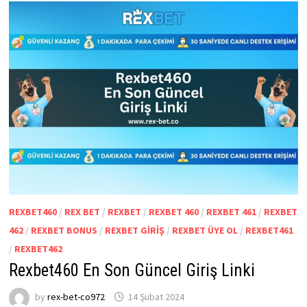
REXBET460
/
REX BET
/
REXBET
/
REXBET 460
/
REXBET 461
/
REXBET
462
/
REXBET BONUS
/
REXBET GIRIŞ
/
REXBET ÜYE OL
/
REXBET461
/
REXBET462
Rexbet460 En Son Güncel Giriş Linki
by
rex-bet-co972
14 Şubat 2024