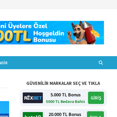
NDIR
GÜVENİLİR MARKALAR SEÇ VE TIKLA
5.000 TL Bonus
GİRİŞ
5000 TL Bedava Bahis
20.000 TL Bonus