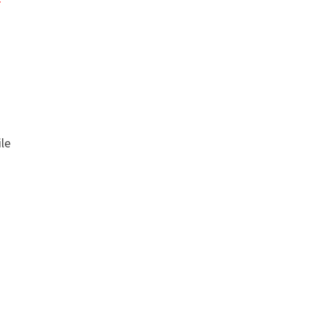
T
ile