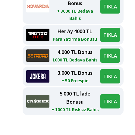
Bonus
TIKLA
+ 3000 TL Bedava
Bahis
Her Ay 4000 TL
TIKLA
Para Yatırma Bonusu
4.000 TL Bonus
TIKLA
1000 TL Bedava Bahis
3.000 TL Bonus
TIKLA
+ 50 Freespin
5.000 TL İade
TIKLA
Bonusu
+ 1000 TL Risksiz Bahis