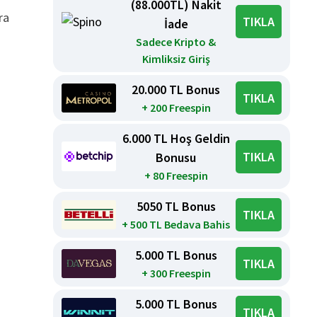
(88.000TL) Nakit
ra
TIKLA
İade
Sadece Kripto &
Kimliksiz Giriş
20.000 TL Bonus
TIKLA
+ 200 Freespin
6.000 TL Hoş Geldin
TIKLA
Bonusu
+ 80 Freespin
5050 TL Bonus
TIKLA
+ 500 TL Bedava Bahis
5.000 TL Bonus
TIKLA
+ 300 Freespin
5.000 TL Bonus
TIKLA