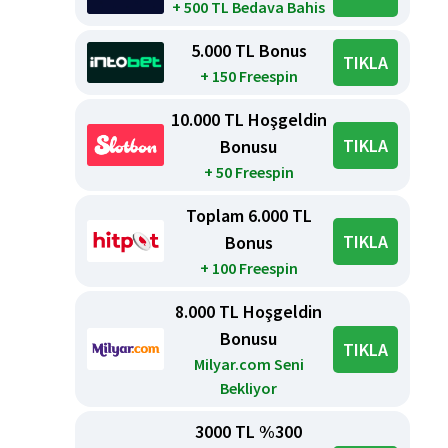
+ 500 TL Bedava Bahis
5.000 TL Bonus
TIKLA
+ 150 Freespin
10.000 TL Hoşgeldin
TIKLA
Bonusu
+ 50 Freespin
Toplam 6.000 TL
TIKLA
Bonus
+ 100 Freespin
8.000 TL Hoşgeldin
Bonusu
TIKLA
Milyar.com Seni
Bekliyor
3000 TL %300