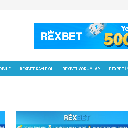
OBILE
REXBET KAYIT OL
REXBET YORUMLAR
REXBET İ