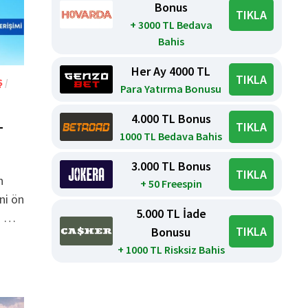
Bonus
TIKLA
+ 3000 TL Bedava
Bahis
Her Ay 4000 TL
TIKLA
Ş
/
Para Yatırma Bonusu
4.000 TL Bonus
L
TIKLA
1000 TL Bedava Bahis
3.000 TL Bonus
TIKLA
n
+ 50 Freespin
ni ön
5.000 TL İade
yi …
TIKLA
Bonusu
+ 1000 TL Risksiz Bahis