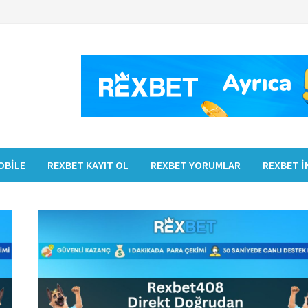
OBILE
REXBET KAYIT OL
REXBET YORUMLAR
REXBET İ