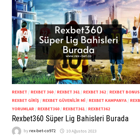
REXBET
/
REXBET 360
/
REXBET 361
/
REXBET 362
/
REXBET BONUS
REXBET GIRIŞ
/
REXBET GÜVENILIR MI
/
REXBET KAMPANYA
/
REX
YORUMLAR
/
REXBET360
/
REXBET361
/
REXBET362
Rexbet360 Süper Lig Bahisleri Burada
by
rex-bet-co972
10 Ağustos 2023