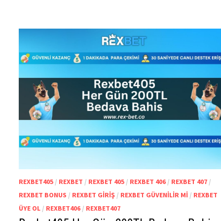
REXBET405
/
REXBET
/
REXBET 405
/
REXBET 406
/
REXBET 407
/
REXBET BONUS
/
REXBET GIRIŞ
/
REXBET GÜVENILIR MI
/
REXBET
ÜYE OL
/
REXBET406
/
REXBET407