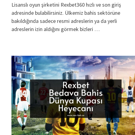
Lisanslı oyun şirketini Rexbet360 hızlı ve son giriş
adresinde bulabilirsiniz. Ülkemiz bahis sektörüne
bakıldığında sadece resmi adreslerin ya da yerli
adreslerin izin aldığını görmek bizleri …