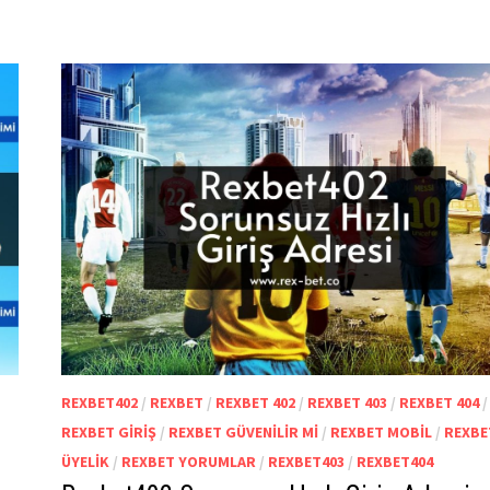
REXBET402
/
REXBET
/
REXBET 402
/
REXBET 403
/
REXBET 404
/
REXBET GIRIŞ
/
REXBET GÜVENILIR MI
/
REXBET MOBIL
/
REXBE
ÜYELIK
/
REXBET YORUMLAR
/
REXBET403
/
REXBET404