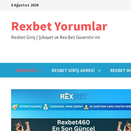
İçeriğe
6 Ağustos 2026
geç
Rexbet Yorumlar
Rexbet Giriş | Şikayet ve Rex Bet Güvenilir mi
ANASAYFA
REXBET GIRIŞ ADRESI
REXBET M