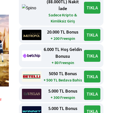
(88.000TL) Nakit
TIKLA
İade
Sadece Kripto &
Kimliksiz Giriş
20.000 TL Bonus
TIKLA
+ 200 Freespin
6.000 TL Hoş Geldin
TIKLA
Bonusu
+ 80 Freespin
5050 TL Bonus
TIKLA
+ 500 TL Bedava Bahis
5.000 TL Bonus
TIKLA
+ 300 Freespin
T
5.000 TL Bonus
TIKLA