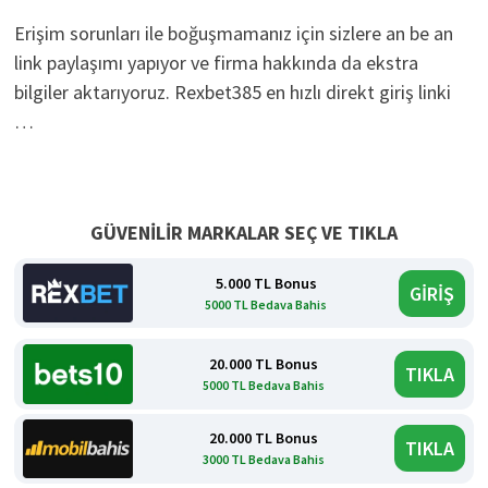
Erişim sorunları ile boğuşmamanız için sizlere an be an
link paylaşımı yapıyor ve firma hakkında da ekstra
bilgiler aktarıyoruz. Rexbet385 en hızlı direkt giriş linki
…
GÜVENİLİR MARKALAR SEÇ VE TIKLA
5.000 TL Bonus
GİRİŞ
5000 TL Bedava Bahis
20.000 TL Bonus
TIKLA
5000 TL Bedava Bahis
20.000 TL Bonus
TIKLA
3000 TL Bedava Bahis