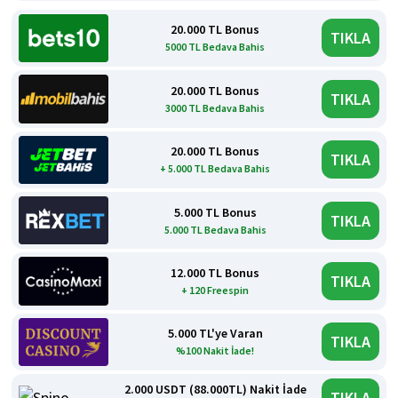
20.000 TL Bonus
TIKLA
5000 TL Bedava Bahis
20.000 TL Bonus
TIKLA
3000 TL Bedava Bahis
20.000 TL Bonus
TIKLA
+ 5.000 TL Bedava Bahis
5.000 TL Bonus
TIKLA
5.000 TL Bedava Bahis
12.000 TL Bonus
TIKLA
+ 120 Freespin
5.000 TL'ye Varan
TIKLA
%100 Nakit İade!
2.000 USDT (88.000TL) Nakit İade
TIKLA