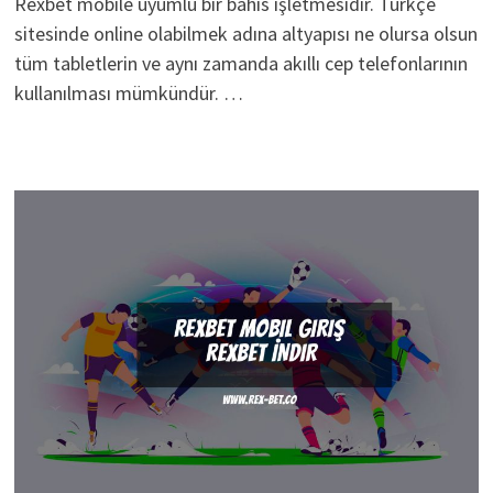
Rexbet mobile uyumlu bir bahis işletmesidir. Türkçe
sitesinde online olabilmek adına altyapısı ne olursa olsun
tüm tabletlerin ve aynı zamanda akıllı cep telefonlarının
kullanılması mümkündür. …