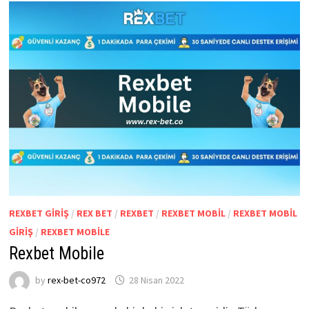
REXBET GIRIŞ
/
REX BET
/
REXBET
/
REXBET MOBIL
/
REXBET MOBIL
GIRIŞ
/
REXBET MOBILE
Rexbet Mobile
by
rex-bet-co972
28 Nisan 2022